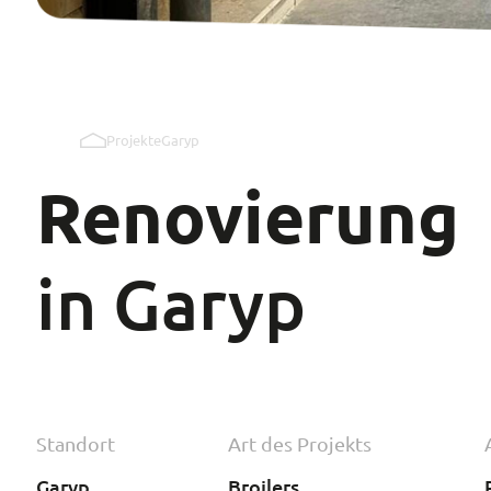
Projekte
Garyp
Renovierung
in Garyp
Standort
Art des Projekts
Garyp
Broilers