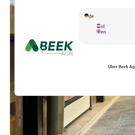
de
nl
en
Über Beek Ag