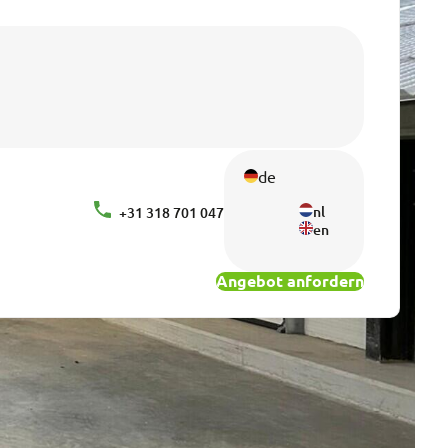
de
nl
+31 318 701 047
en
Angebot anfordern