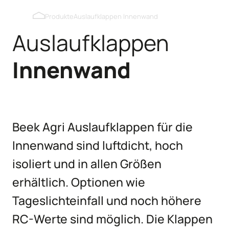
Verdunkelbare Dachfenster
Produkte
Auslaufklappen Innenwand
Auslaufklappen
Auslaufklappen Innenwand
Innenwand
Auslaufklappen Außenwand
Kipmobiel
Beek Agri Auslaufklappen für die
Innenwand sind luftdicht, hoch
isoliert und in allen Größen
erhältlich. Optionen wie
Tageslichteinfall und noch höhere
RC-Werte sind möglich. Die Klappen