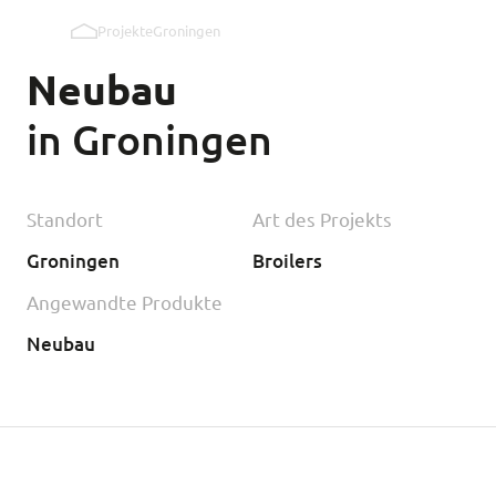
Projekte
Groningen
Auslaufklappen Innenwand
Neubau
Auslaufklappen Außenwand
in Groningen
Kipmobiel
Standort
Art des Projekts
Groningen
Broilers
Angewandte Produkte
Neubau