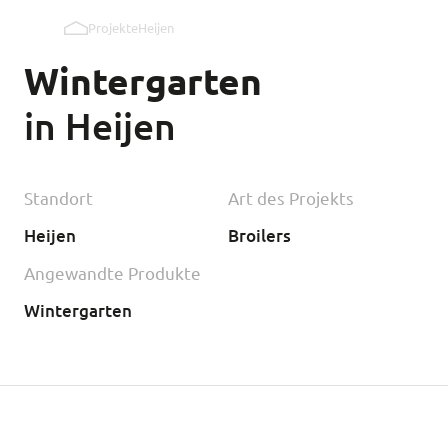
Projekte
Heijen
Auslaufklappen Innenwand
Wintergarten
Auslaufklappen Außenwand
in Heijen
Kipmobiel
Standort
Art des Projekts
Heijen
Broilers
Angewandte Produkte
Wintergarten