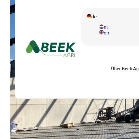
de
nl
en
Über Beek Ag