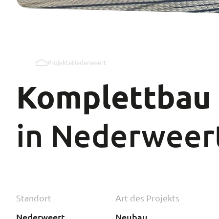
Projekte
Nederweert
Komplettbau
in Nederweer
Standort
Art des Projekts
Nederweert
Neubau