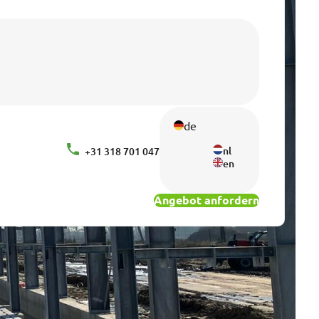
de
nl
+31 318 701 047
en
Angebot anfordern