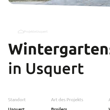
Projekte
Usquert
Wintergarten
in Usquert
Standort
Art des Projekts
Usquert
Broilers