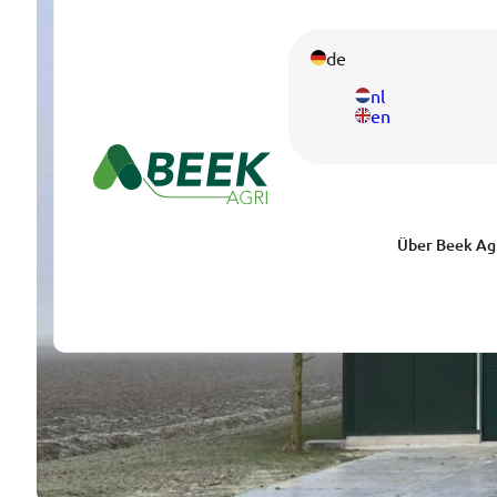
de
nl
en
Über Beek Ag