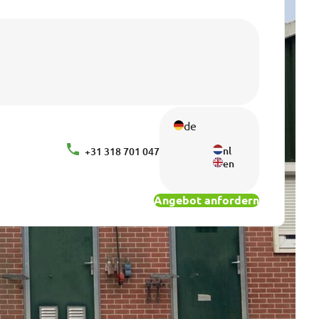
de
nl
+31 318 701 047
en
Angebot anfordern