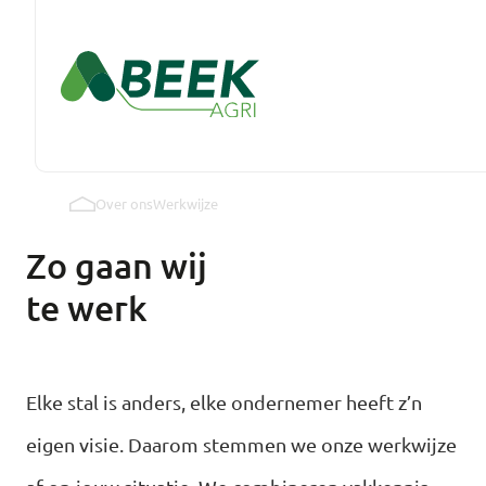
Terug
Terug
Terug
Over ons
Werkwijze
Over ons
Totaalbouw
Producten
Zo gaan wij
Werkwijze
Pluimveestallen
Volières
te werk
Bewaarplaatsen
Spijlenbanen
Elke stal is anders, elke ondernemer heeft z’n
Loodsen
Warmtewisselaar
eigen visie. Daarom stemmen we onze werkwijze
Wintergarten
Verduisterbare dakvensters