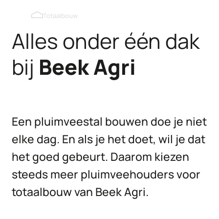
Wintergarten
Verduisterbare dakvensters
Totaalbouw
Alles onder één dak
Uitloopluiken binnenwand
bij
Beek
Agri
Uitloopluiken buitenwand
Kipmobiel
Een pluimveestal bouwen doe je niet
elke dag. En als je het doet, wil je dat
het goed gebeurt. Daarom kiezen
steeds meer pluimveehouders voor
totaalbouw van Beek Agri.