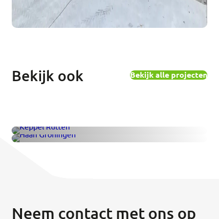
Bekijk ook
Bekijk alle projecten
Keppel
Groningen
Vleeskuikens
Vleeskuikens
Neem contact met ons op