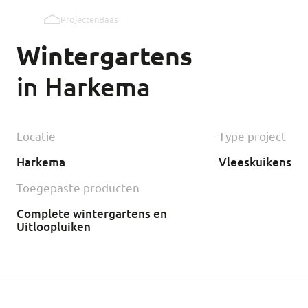
Projecten
Baas
Uitloopluiken binnenwand
Wintergartens
Uitloopluiken buitenwand
in Harkema
Kipmobiel
Locatie
Type project
Harkema
Vleeskuikens
Toegepaste producten
Complete wintergartens en
Uitloopluiken