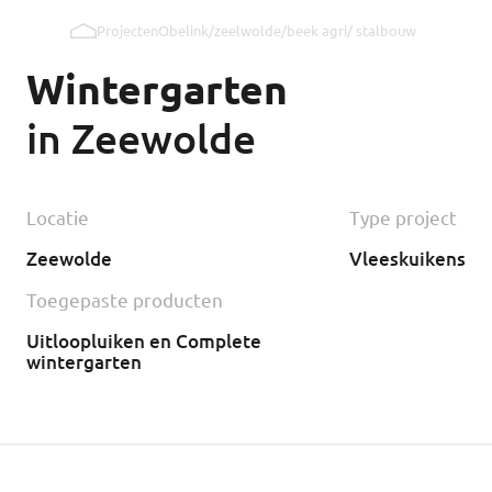
Projecten
Obelink/zeelwolde/beek agri/ stalbouw
Uitloopluiken binnenwand
Wintergarten
Uitloopluiken buitenwand
in Zeewolde
Kipmobiel
Locatie
Type project
Zeewolde
Vleeskuikens
Toegepaste producten
Uitloopluiken en Complete
wintergarten